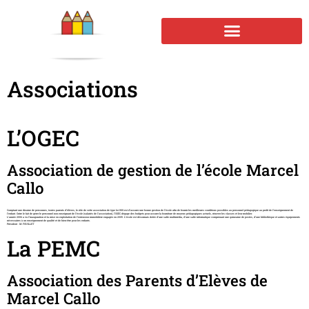
Associations
L’OGEC
Association de gestion de l’école Marcel
Callo
Comptant une dizaine de personnes, toutes parents d’élèves, le rôle de cette association de type loi 1901 est d’assurer une bonne gestion de l’école afin de fournir les meilleures conditions possibles au personnel pédagogique au profit de l’enseignement de
l’enfant. Outre le fait de gérer le personnel non enseignant de l’école (salariés de l’association), l’OGEC dégage des budgets pour assurer la fourniture de moyens pédagogiques actuels, rénover les classes et leur mobilier.
L’année 2006 a vu l’inauguration et la mise en exploitation de l’extension immobilière engagée en 2005. L’école est désormais dotée d’une salle multimédia, d’une salle informatique comprenant une quinzaine de postes, d’une bibliothèque et autres équipements
nécessaires à un enseignement de qualité et de bien-être pour les enfants.
Président : M. FOUILLET
La PEMC
Association des Parents d’Elèves de
Marcel Callo