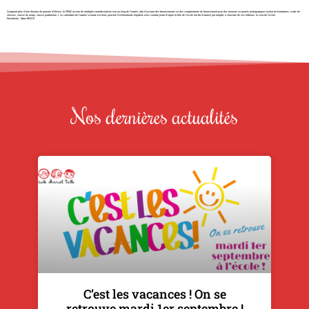
Comptant plus d’une dizaine de parents d’élèves, la PEMC assure de multiples manifestations tout au long de l’année, afin d’assurer des financements ou des compléments de financement pour des moyens ou projets pédagogiques (achat de fournitures, sortie de
classes, classe de neige, classe patrimoine…). Le calendrier de l’année scolaire est donc ponctué d’événements réguliers avec comme point d’orgue la fête de l’école (en fin d’année) qui remplit, à chacune de ses éditions, la cour de l’école.
Présidente : Mme BECUE
Nos dernières actualités
C’est les vacances ! On se
retrouve mardi 1er septembre !