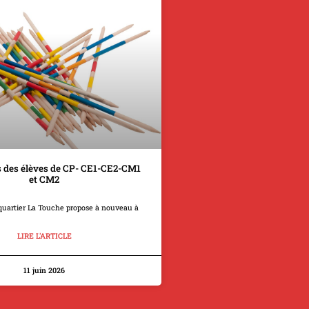
 des élèves de CP- CE1-CE2-CM1
et CM2
quartier La Touche propose à nouveau à
LIRE L'ARTICLE
11 juin 2026