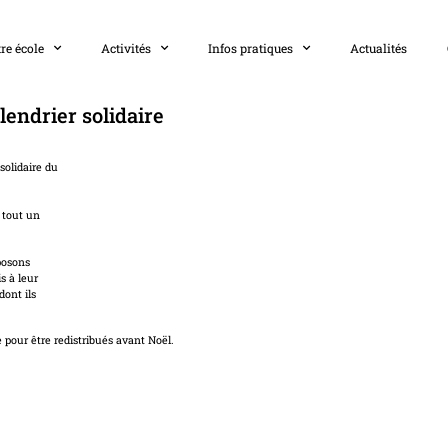
re école
Activités
Infos pratiques
Actualités
lendrier solidaire
solidaire du
 tout un
oposons
s à leur
dont ils
pour être redistribués avant Noël.