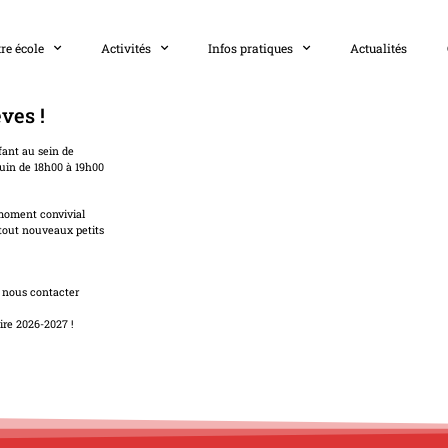
re école
Activités
Infos pratiques
Actualités
ves !
fant au sein de
juin de 18h00 à 19h00
 moment convivial
 tout nouveaux petits
à nous contacter
ire 2026-2027 !