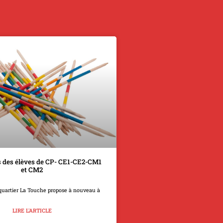
 des élèves de CP- CE1-CE2-CM1
et CM2
quartier La Touche propose à nouveau à
LIRE L'ARTICLE