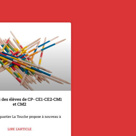
 des élèves de CP- CE1-CE2-CM1
et CM2
quartier La Touche propose à nouveau à
LIRE L'ARTICLE