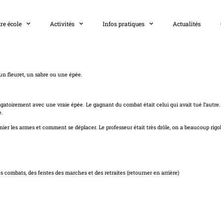
re école
Activités
Infos pratiques
Actualités
 un fleuret, un sabre ou une épée.
ligatoirement avec une vraie épée. Le gagnant du combat était celui qui avait tué l’autre
e.
nier les armes et comment se déplacer. Le professeur était très drôle, on a beaucoup rigol
On a fait des jeux et des combats, des fentes des marches et de