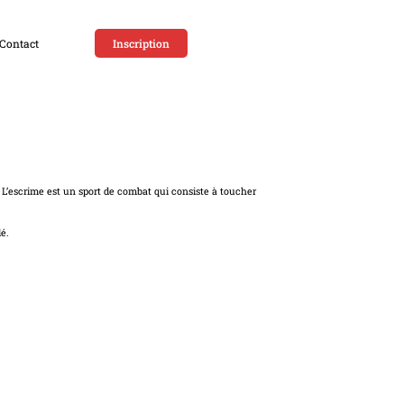
Contact
Inscription
. L’escrime est un sport de combat qui consiste à toucher
é.
s retraites (retourner en arrière)