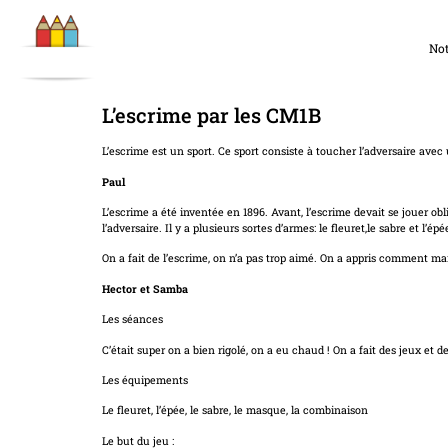
Not
L’escrime par les CM1B
L’escrime est un sport. Ce sport consiste à toucher l’adversaire avec
Paul
L’escrime a été inventée en 1896. Avant, l’escrime devait se jouer ob
l’adversaire. Il y a plusieurs sortes d’armes: le fleuret,le sabre et l’épé
On a fait de l’escrime, on n’a pas trop aimé. On a appris comment ma
Hector et Samba
Les séances
C’était super on a bien rigolé, on a eu chaud ! 
Les équipements
Le fleuret, l’épée, le sabre, le masque, la combinaison
Le but du jeu :