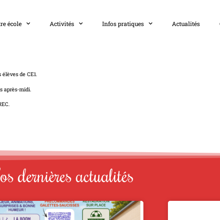
re école
Activités
Infos pratiques
Actualités
 élèves de CE1.
s après-midi.
REC.
s dernières actualités